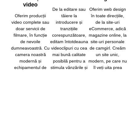
video
De la editare sau
Oferim web design
Oferim producții
tăiere la
în toate direcțiile,
video complete sau
introducere și
de la site-uri
doar servicii de
tranzițiile
eCommerce, adică
filmare, în funcție
corespunzătoare,
magazine online, la
de nevoile
editam întotdeauna
site-uri personale
dumneavoastră. Cu
videoclipuri cu cea
de camgirl. Creăm
camera noastră
mai bună calitate
un site unic,
modernă și
posibilă pentru a
modern, pe care nu
echipamentul de
stimula vânzările și
îl veți uita prea
studio, suntem
răscumpărările. De
curând.
echipați ideal
asemenea, oferim
pentru amatori și
un serviciu opțional
profesioniști.
de încărcare și un
Livestreaming-ul
serviciu de
este, de
copywriting pentru
asemenea, una
titlurile și descrierile
dintre specialitățile
potrivite.
noastre.